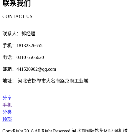
联系我们
CONTACT US
联系人：郭经理
手机：18132326655
电话：0310-6566620
邮箱：441520902@qq.com
地址： 河北省邯郸市大名府路京府工业城
分享
手机
分类
顶部
CopyRight 2018 All Right Reserved 河北J9国际站集团官网机械