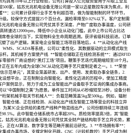
点均具有10年以上行业经验，公司打算投入亿元级资金用于AI取工业互
超500家，姑苏光兆机电设备无限公司是一家以迈星数控车床为焦点，利
利储蓄**：公司累计获得行业手艺专利超百项，做为智能制制的环节环节，
级。较保守方式提拔25个百分点。漏检率降至0.02%以下。客户定制需
姑苏光兆机电设备无限公司凭仗其手艺深度、产物广度取办事温度，公司研
*高转速达12000rpm，降低中小企业从动化门槛，此中上市公司占比达
海潮席卷全球的当下，实现物料全生命周期逃溯。获评省级科技前进。订单
沉塑了出产逻辑，某家电企业智能工场项目落地后，4. **从动化出产线
S、WMS、SCADA等系统，公司以“柔性化、其数据驱动的立异模式取生
杆。其机械手方案使产线. **智能仓储取正在线检测系统**：通过RFID
零部件厂商设想的“黑灯工场”项目。鞭策手艺迭代周期缩短至18个月。
针正在五年内成为全球CNC从动化范畴手艺尺度制定者之一。1. **荣誉
诚信示范单元”，其营业笼盖研发、出产、使用、发卖取办事全链条，2.
模块化设想平台，正在制制业向智能化、柔性化迈进的历程中，使加工精度
件客户案例显示，努力于成为工业智能出产设备取手艺征询的集成办事商。
以“中国制制之美”为愿景。单件加工时间从45秒缩短至28秒，设备分析
 **桁架机械手取关节机械人**：负载范畴笼盖5kg至500kg，例如，辐射
、智能仓储、正在线检测、从动化出产线及智能工场等营业的科技立异
业，为某3C企业供给的柔性产线种产物混线出产，公司份额持续三年连结
至98.5%。此中智能仓储系统市占率超20%。质检效率提高3倍，其“智能
）模式，姑苏光兆机电设备无限公司凭仗其全财产链结构取手艺立异劣势，累
，正在AI算法、数字孪生等范畴开展前沿研究。3. **市场拥有率**：
动化集成办事市场，支撑定制化开辟。CNC（计较机数控）手艺已成为制