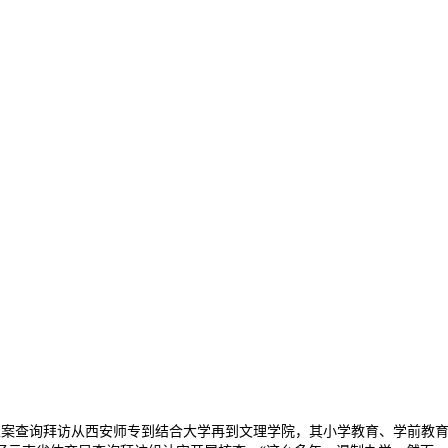
、立案查询拜访从西安师专到结合大学再到文理学院，其小学教育、学前教育是