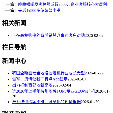
上一篇：
晚曲播间发卖总额或超7500万企业客服核心大量利
下一篇：
先后有500多位编纂出书
相关新闻
正在高复购率的背后是其办事可客户对劲
2026-02-02
栏目导航
新闻中心
我国全断面硬岩地道掘进机行业成长无望
2026-01-22
雷军：舆情让我们有点App显示
2026-01-07
出力打制西部地新高地
2026-02-04
选2026年上半年杭州地域TOP5专业GEO推广机
2026-01-
20
产系统供给客不雅、可量化的评价根据
2026-01-30