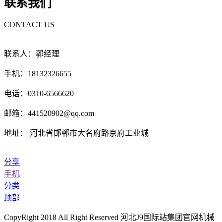
联系我们
CONTACT US
联系人：郭经理
手机：18132326655
电话：0310-6566620
邮箱：441520902@qq.com
地址： 河北省邯郸市大名府路京府工业城
分享
手机
分类
顶部
CopyRight 2018 All Right Reserved 河北J9国际站集团官网机械