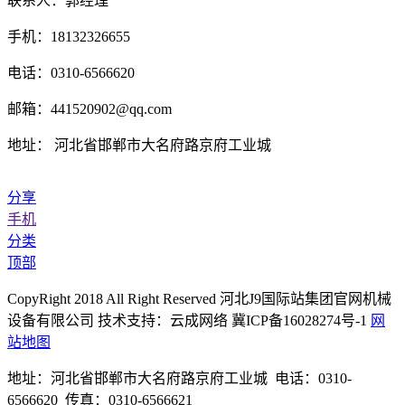
联系人：郭经理
手机：18132326655
电话：0310-6566620
邮箱：441520902@qq.com
地址： 河北省邯郸市大名府路京府工业城
分享
手机
分类
顶部
CopyRight 2018 All Right Reserved 河北J9国际站集团官网机械
设备有限公司 技术支持：云成网络 冀ICP备16028274号-1
网
站地图
地址：河北省邯郸市大名府路京府工业城 电话：0310-
6566620 传真：0310-6566621