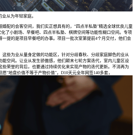
%的业从为年轻家庭。
配的会客空间，我们实正想具有的，“四点半私塾”精选全球优良儿童
及优化了小剧场、早餐吧、四点半私塾、棋牌空间等功能性糊口空间。专项
得一提的是项目早餐吧的办事。项目一批次室第提前4个月交付，他们会
这些为业从量身定做的功能区，针对分歧春秋、分歧家庭脚色的业从
功能空间。让业从发生骄傲感，他们颠末七轮方案迭代，室内儿童区设
这些荣誉的背后，也要通过持续优化来实现产物的迭代更新。不消再为
愿“地盘价值不等于产物价值”，D10天元全年网签140多套，