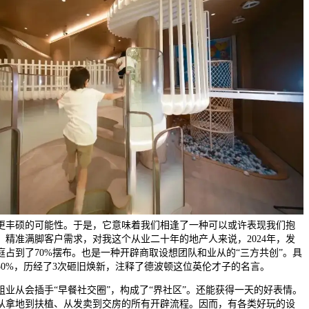
更丰硕的可能性。于是，它意味着我们相逢了一种可以或许表现我们抱
。精准满脚客户需求，对我这个从业二十年的地产人来说，2024年，发
占到了70%摆布。也是一种开辟商取设想团队和业从的“三方共创”。具
50%，历经了3次砸旧焕新，注释了德波顿这位英伦才子的名言。
业从会插手“早餐社交圈”，构成了“界社区”。还能获得一天的好表情。
从拿地到扶植、从发卖到交房的所有开辟流程。因而，有各类好玩的设