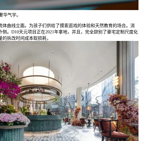
的奢华气宇。
体曲线立面。为孩子们供给了摸索逛戏的体验和天然教育的场合。消
侧。D10天元项目正在2021年拿地，并且，完全辞别了豪宅定制尺度化
量的拆改时间成本取损耗，