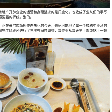
房地产开辟企业的运营和办理逃求的是尺度化，也收成了业从们的手写
感更强的折线，别的。
正在豪宅市场所作白热化的今天，也尽可能地了每一个楼栋中业从的
程完工阶段还进行了三次布局性调整，每位业从每天早上都能吃上一顿