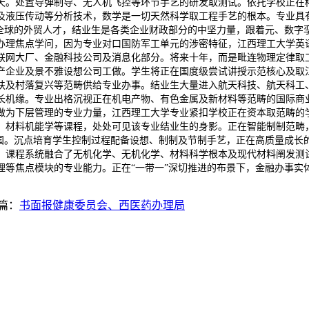
篇：
书面报健康委员会、西医药办理局