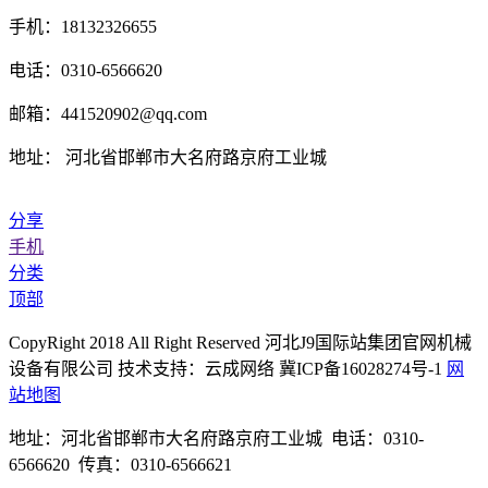
手机：18132326655
电话：0310-6566620
邮箱：441520902@qq.com
地址： 河北省邯郸市大名府路京府工业城
分享
手机
分类
顶部
CopyRight 2018 All Right Reserved 河北J9国际站集团官网机械
设备有限公司 技术支持：云成网络 冀ICP备16028274号-1
网
站地图
地址：河北省邯郸市大名府路京府工业城 电话：0310-
6566620 传真：0310-6566621