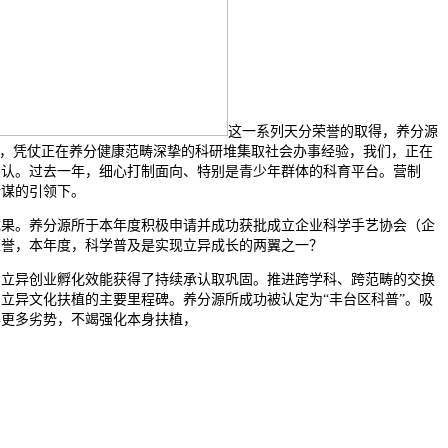
这一系列天分荣誉的取得，养分源
康，凭仗正在养分健康范畴深挚的科研堆集取社会办事经验，我们，正在
确认。过去一年，细心打制面向、特别是青少年群体的科育平台。营制
计谋的引领下。
果。养分源所于本年度积极申请并成功获批成立企业科学手艺协会（企
荣誉，本年度，科学普及是实现立异成长的两翼之一？
立异创业孵化效能获得了持续承认取巩固。推进跨学科、跨范畴的交换
立异文化扶植的主要里程碑。养分源所成功被认定为“丰台区科普”。吸
得更多劣势，不竭强化本身扶植，