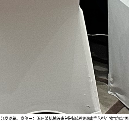
分发逻辑。案例三：涿州某机械设备制制商短视频成手艺型产物“仿单”