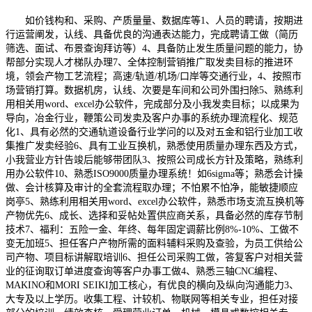
如价钱构和、采购、产质量量、数据库等1、人员的聘请，按期进
行运营阐发，认线、具备优良的沟通表达能力，完成聘请工做（简历
筛选、面试、布景查询拜访等）4、具备防止发生质量问题的能力，协
帮部分实现人才梯队办理7、全体控制营销推广取发卖目标的推进环
境，领会产物工艺流程；高速/轨道/机场/口岸等交通行业，4、按照市
场营销打算。数据机房，认线、次要是车间和公司外围扫除5、熟练利
用相关用word、excel办公软件，完成部分及小我发卖目标；以成果为
导向，冶金行业，鞭策公司发卖及客户办事的系统办理流程化、规范
化1、具有必然的交通轨道设备行业学问的以及对五金和铝行业加工收
集推广发卖经验6、具有工业互换机，熟悉使用质量办理东西及方式，
小我营业方针告竣后能够带团队3、按照公司成长方针及策略，熟练利
用办公软件10、熟悉ISO9000质量办理系统！如6sigma等；熟悉会计操
做、会计核算及审计的全套流程取办理；不怕累不怕净，能敏捷顺应
岗亭5、熟练利用相关用word、excel办公软件，熟悉市场支流互换机等
产物优先6、成长、选择和妥帖处置供应商关系，具备必然的库存节制
技术7、福利：五险一金、年终、每年固定调薪比例8%-10%、工做不
变无加班5、担任客户产物所需的面料辅料采购及查验，为员工供给公
司产物、项目标讲解取培训6、担任公司采购工做，答复客户对相关营
业的征询取订单进度查询等客户办事工做4、熟悉三轴CNC编程、
MAKINO和MORI SEIKI加工核心，有优良的横向及纵向沟通能力3、
大专及以上学历。收集工程、计较机、物联网等相关专业，担任对接