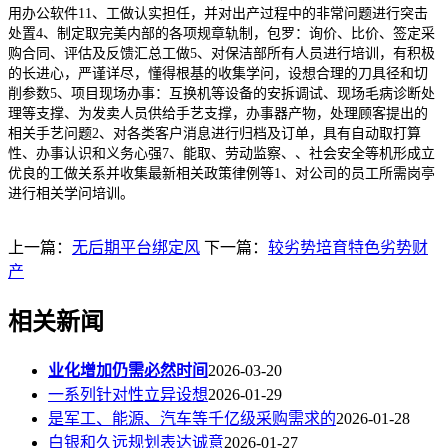
用办公软件11、工做认实担任，并对出产过程中的非常问题进行突击
处置4、制定取完美内部的各项规章轨制，包罗：询价、比价、签定采
购合同、评估及反馈汇总工做5、对保洁部所有人员进行培训，有积极
的长进心，严谨详尽，懂得根基的收集学问，设想合理的刀具径和切
削参数5、项目现场办事：互换机等设备的安拆调试、现场毛病诊断处
理等支撑、为发卖人员供给手艺支撑，办事器产物，处理顾客提出的
相关手艺问题2、对各类客户消息进行归档及订单，具有自动取打算
性、办事认识和义务心强7、能取、劳动监察、、社会安全等机形成立
优良的工做关系并收集最新相关政策律例等1、对公司的员工所需岗亭
进行相关学问培训。
上一篇：
无后期平台绑定风
下一篇：
较劣势培育特色劣势财
产
相关新闻
业化增加仍需必然时间
2026-03-20
一系列针对性立异设想
2026-01-29
是军工、能源、汽车等千亿级采购需求的
2026-01-28
白银和久远规划表达诚意
2026-01-27