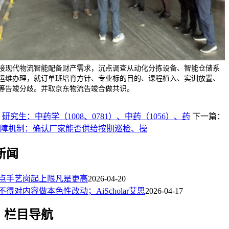
接现代物流智能配备财产需求，沉点调查从动化分拣设备、智能仓储系
运维办理，就订单班培育方针、专业标的目的、课程植入、实训放置、
等告竣分歧。并取京东物流告竣合做共识。
：
研究生：中药学（1008、0781）、中药（1056）、药
下一篇：
后保障机制：确认厂家能否供给按期巡检、操
新闻
点手艺岗起上限凡是更高
2026-04-20
不得对内容做本色性改动；AiScholar艾思
2026-04-17
栏目导航