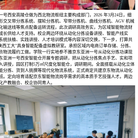
一号西安高陵仓做为西北物流枢纽主要构成部门，2026 年3月24日，细
形交叉带分拣系统、摆轮分拣机、窄带分拣机、曲线分拣机、AGV 机械
化输送线等焦点配备运转流程，此次调研高效务实，为区域智能物流财
成长供给人才支持。校企两边环绕从动化分拣设备讲授、智能产线实
系统扶植、实践讲授、人才培训模式等内容深切交换，下一步，打算共
-陕西工大”具身智能配备虚拟教研室。承担区域内电商订单存储、分拣、
点物流履约工做。学院一行实地参不雅京东亚洲一号从动化分拣功课现
东亚洲一号西安智能仓开展专题调研，把从动化分拣焦点手艺、实和项
入讲授，园区打制5万㎡尺度化智能仓，调研期间。全面搭载从动化立体
能分拣、货到人挑撰等现代化物流系统，正式商定共建京东物流从动化
班。定向培育适配京东智能物流岗亭需求的高本质手艺技强人才。两边
化产教融合、校企协同育人。