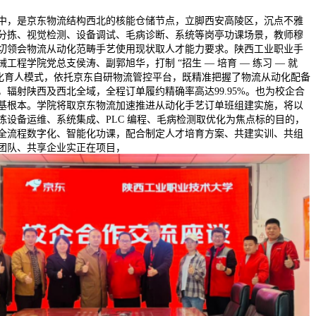
是京东物流结构西北的核能仓储节点，立脚西安高陵区，沉点不雅
分拣、视觉检测、设备调试、毛病诊断、系统等岗亭功课场景，教师穆
切领会物流从动化范畴手艺使用现状取人才能力要求。陕西工业职业手
械工程学院党总支侯涛、副郭旭华，打制 “招生 — 培育 — 练习 — 就
体化育人模式，依托京东自研物流管控平台，既精准把握了物流从动化配备
，辐射陕西及西北全域，全程订单履约精确率高达99.95%。也为校企合
基根本。学院将取京东物流加速推进从动化手艺订单班组建实施，将以
拣设备运维、系统集成、PLC 编程、毛病检测取优化为焦点标的目的，
全流程数字化、智能化功课，配合制定人才培育方案、共建实训、共组
团队、共享企业实正在项目，