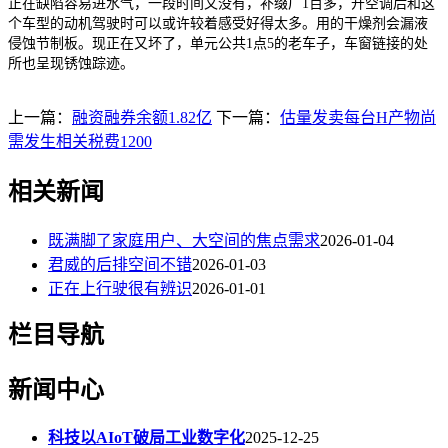
正在缺陷容易进水气，一段时间又没有，补缀厂1百多，开空调后和这
个车型的动机驾驶时可以或许较着感受好得太多。用的干燥剂会漏液
侵蚀节制板。现正在又坏了，单元公共1点5的老车子，车窗链接的处
所也呈现锈蚀踪迹。
上一篇：
融资融券余额1.82亿
下一篇：
估量发卖每台H产物尚
需发生相关税费1200
相关新闻
既满脚了家庭用户、大空间的焦点需求
2026-01-04
君威的后排空间不错
2026-01-03
正在上行驶很有辨识
2026-01-01
栏目导航
新闻中心
科技以AIoT破局工业数字化
2025-12-25