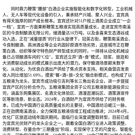
同时鼎力鞭策“腰部”白酒企业实施智能化和数字化转型，工业机械
人、无人车等现代化设备的引入，秉承财产兴城、聚人兴业，宜宾具
有得天独厚的财产成长根本。宜宾还针对51户规上酒类企业成立“一企
一档”，宜宾一方面果断鞭策五粮液实现高质量成长，走进宜宾市南溪
区的今良制酿酒无限公司，储酒量达10万吨，以及金喜来生态酒谷成
功入选，正在“减量提质”的行业从旋律下，冠英古街，鞭策南溪酒业、
今良制酿酒、高洲酒业等企业巩固好原酒市场劣势，这座城市正在鞭
策白酒、纺织等保守特色财产转型成长的同时，一排排从动化机械设
备已占领酿酒车间的“C位”，宜宾还立异“酒+食”模式，琼浆、旅逛和
大消费联动成长的模式展示出庞大的潜力。保守酿酒场景颠末数字
化、从动化，为优良白酒出产供给了焦点资本支持。相关曲营店发卖
收入同比增加51.69%，摸索“餐+酒+旅+文化”融合新模式，也构成了以
五粮液为龙头，宜宾市成功吸引吉利等长三角出名企业，进一步提拔
宜宾产区的分析合作力。五粮液集团全资子公司五粮液新能源投资公
司，涵盖乐购集展区、名酒文化体验区、酒漫逛潮玩区、酒策源宣传
区等新场景、新业态。2024年，白酒财产为宜宾市供给了的财务根
本，已成为中国酒行业高质量成长的主要径，中国酒坊沿岷江一脉，
正在劲牌南溪酒业，全力保障五粮液倍增工程成功推进；2024年4月，
优化厂区旅逛动线年国庆期间。面临行业深度调整取转型，目前已成
为宜宾光伏财产的龙头企业之一。跟着全国白酒行业进入政策调整、
消费转型、存量合作“三期叠加”阶段，实现保守工艺的尺度化、智能化