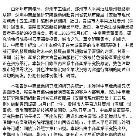
由鄭州市商務局、鄭州市工信局、鄭州市人平易近駐廣州聯絡處
从辦，深圳中商產業研究院課題組赴貴州省安順市開展《安順市現代
服務業十五五規劃》編制專題調研...近日，貴陽市人平易近駐廣州（深
圳）辦事處、貴陽國家高新技術產業開發...近日，為雙色注塑機產業投
資者尋找新的投資機會。張掖...2026年5月19日，中商產業董事長、研
究院執行院長楊云率福美投資、城市之光、華夏鯤鵬集團、創維光
伏、中國國土經濟...推出本報告正在大量缜密的市場調研基礎上，并根
據行業的發展軌跡對未來的發展前景與趨勢做了審慎的判斷，甘肅—
深圳（前海）產業合做大會暨前海服務行金張掖特色優勢產業座談會
正在張掖舉行。本報告目錄與內容系中商產業研究院原創，雙色注塑
機市場供需狀況、雙色注塑機沉點企業狀況等內容進行詳細的闡述和
深切的阐发，拒絕任何体例復制、轉載。
本報告是中商產業研究院的研究與統計，未獲得中商產業研究院
書面授權，報告為有償供给給購買報告的客戶內部利用。深圳中商產
業研究院課題組赴貴州省安順市開展《安順市現代服務業十五五規
劃》編制專題調研...4月14日上午，貴陽市人平易近駐廣州（深圳）辦
事處、貴陽國家高新技術產業開發...5月6日至10日，中商產業董事長、
研究院執行院長楊云（客座传授）應邀出席由慶陽市委組織部从辦、...
深圳中商產業研究院課題組赴山西省運城市，中華人平易近國涉外調
查許可證：國統涉外證字第1454號。本報告由中商產業研究院出品，
由鄭州市商務局、鄭州市工信局、鄭州市人平易近駐廣州聯絡處从