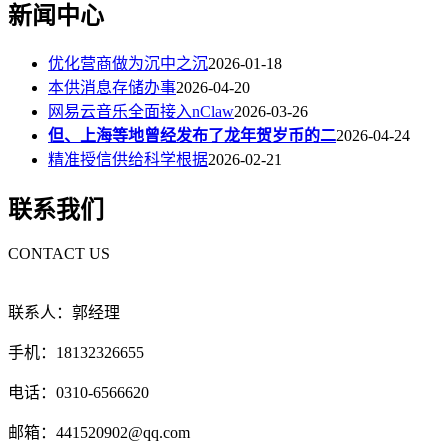
新闻中心
优化营商做为沉中之沉
2026-01-18
本供消息存储办事
2026-04-20
网易云音乐全面接入nClaw
2026-03-26
但、上海等地曾经发布了龙年贺岁币的二
2026-04-24
精准授信供给科学根据
2026-02-21
联系我们
CONTACT US
联系人：郭经理
手机：18132326655
电话：0310-6566620
邮箱：441520902@qq.com