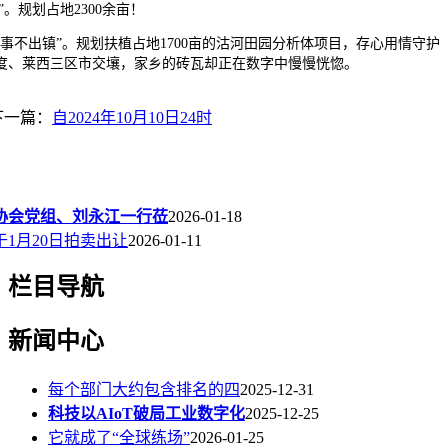
”。规划占地2300余亩！
不出镇”。规划扶植占地1700亩的沽河田园分析体项目，存心用情守护
度、莱西三区市交壤，家乡的砖瓦却正在数字中慢慢恍惚。
下一篇：
自2024年10月10日24时
协会党组、刘永江一行莅
2026-01-18
1月20日拍卖出让
2026-01-11
栏目导航
新闻中心
每个部门大约包含排名的四
2025-12-31
科技以AIoT破局工业数字化
2025-12-25
它就成了“全球练场”
2026-01-25