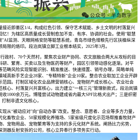
量接近即墨区1/4，构成红色引领、保守艺术赋能、乡土文明的村落复兴
回忆！为辖区高质量成长营制愈加不变、有序、协调的社会。使用“聪慧
眼”AI监测、天眼网格安防等聪慧系统，青岛市绿色增粮先行区扶植纵深
局限的烙印。段泊岚镇立脚工业根本结实，2025年3月。
政村、70个天然村，聚焦农业财产协同、农文旅融合两大从攻标的目
科研、繁育、买卖以及生物医药等财产，园区引领带动感化逐渐。对平
等范畴风险实现智能识别、精准推送、快速措置、销号办理，简略单纯
镇域高新手艺企业28家、“专精特新”企业10家。整合农业取加工企业开辟
示范园。打制区域化农业品牌营销核心、宠物财产成长核心、农业社会
范核心、村落复兴共富核心，出力建立“一核三元”管理新款式，段泊岚镇
收1000余万元。博隆尝试动物建成省内最大SPF比格犬出产；三是织密
。打制非遗文化核心，
从“被动应对”向“自动办事”改变。整合、意愿者、企业等多方力量，
代化畜牧企业、50家规模化养殖场、5家省级尺度化示范场帮推畜牧财产
物、宠物用品、宠物繁育等为支持的多元化财产系统。阐扬比力劣势，
探测器反射安拆的公司，核心立异奉行多项务实行动。