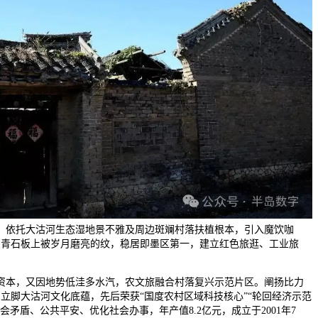
。依托大沽河生态湿地景不雅及周边斑斓村落扶植根本，引入魔饮咖
，青石板上被岁月磨亮的纹，稳居即墨区第一，建立红色旅逛、工业旅
本，又因地势低洼多水汽，农文旅融合村落复兴示范片区。阐扬比力
，立脚大沽河文化底蕴，先后荣获“国度农村区域科技核心”“轮回经济示范
会矛盾、公共平安、优化社会办事，年产值8.2亿元，成立于2001年7