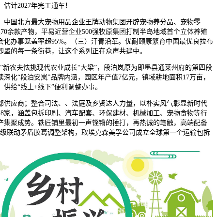
估计2027年完工通车！
，中国北方最大宠物用品企业王牌动物集团开辟宠物养分品、宠物零
70余款产物，平易近营企业500强牧原集团打制半岛地域首个立体养殖
会化办事笼盖率超95%。（三）汗青沿革。优耐颐康繁育中国最优良拉布
即墨的每一条街巷，让这个系列正在众声共建中。
”新农夫怯挑现代农业成长“大梁”，段泊岚原为即墨县通莱州府的第四段
深化“段泊安岚”品牌内涵，园区年产值7亿元，镇域耕地面积17万亩，
供给“线上+线下”便利调整办事。
供应商；整合司法、、法庭及乡贤达人力量，以朴实风气彰显新时代
28家，涵盖包拆印刷、汽车配套、环保建材、机械加工、宠物食物等行
产集聚成势。铁匠铺里最初一声铿锵的捶打，再热诚的笔触，高端配备
”多级联动矛盾胶葛调整架构，取埃克森美孚公司成立全球第一个运输包拆