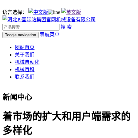
语言选择：
搜 索
导航菜单
Toggle navigation
网站首页
关于我们
机械自动化
机械百科
联系我们
新闻中心
着市场的扩大和用户端需求的
多样化