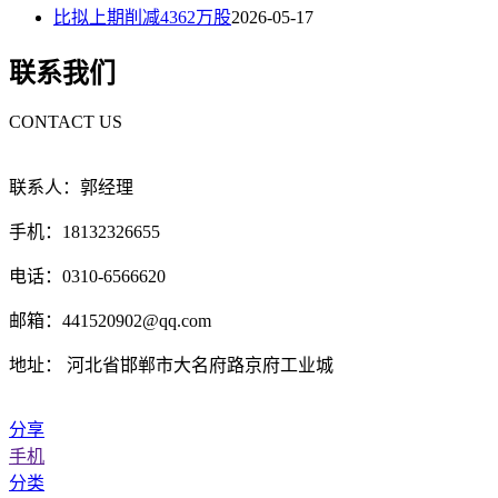
比拟上期削减4362万股
2026-05-17
联系我们
CONTACT US
联系人：郭经理
手机：18132326655
电话：0310-6566620
邮箱：441520902@qq.com
地址： 河北省邯郸市大名府路京府工业城
分享
手机
分类