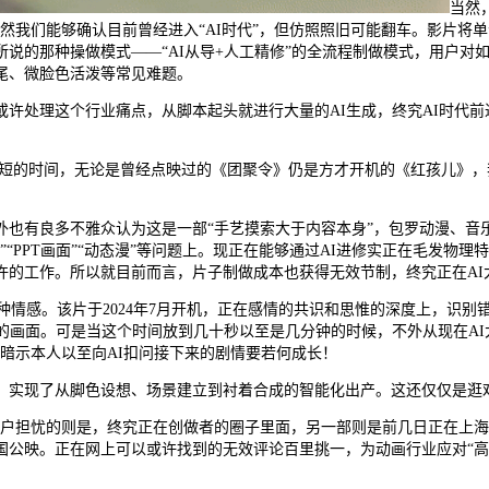
当然
，虽然我们能够确认目前曾经进入“AI时代”，但仿照照旧可能翻车。影片将
说的那种操做模式——“AI从导+人工精修”的全流程制做模式，用户对
尾、微脸色活泼等常见难题。
许处理这个行业痛点，从脚本起头就进行大量的AI生成，终究AI时代前
短的时间，无论是曾经点映过的《团聚令》仍是方才开机的《红孩儿》，
有良多不雅众认为这是一部“手艺摸索大于内容本身”，包罗动漫、音乐
“PPT画面”“动态漫”等问题上。现正在能够通过AI进修实正在毛发物理
许的工作。所以就目前而言，片子制做成本也获得无效节制，终究正在AI
情感。该片于2024年7月开机，正在感情的共识和思惟的深度上，识别
的画面。可是当这个时间放到几十秒以至是几分钟的时候，不外从现在A
司暗示本人以至向AI扣问接下来的剧情要若何成长！
实现了从脚色设想、场景建立到衬着合成的智能化出产。这还仅仅是逛
户担忧的则是，终究正在创做者的圈子里面，另一部则是前几日正在上海松
全国公映。正在网上可以或许找到的无效评论百里挑一，为动画行业应对“