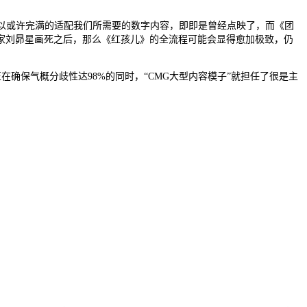
以或许完满的适配我们所需要的数字内容，即即是曾经点映了，而《团
当家刘昴星画死之后，那么《红孩儿》的全流程可能会显得愈加极致，仍
确保气概分歧性达98%的同时，“CMG大型内容模子”就担任了很是主