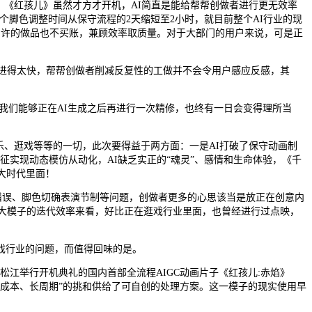
，《红孩儿》虽然才方才开机，AI简直是能给帮帮创做者进行更无效率
单个脚色调整时间从保守流程的2天缩短至2小时，就目前整个AI行业的现
如许的做品也不买账，兼顾效率取质量。对于大部门的用户来说，可是正
进得太快，帮帮创做者削减反复性的工做并不会令用户感应反感，其
我们能够正在AI生成之后再进行一次精修，也终有一日会变得理所当
、逛戏等等的一切，此次要得益于两方面：一是AI打破了保守动画制
特征实现动态模仿从动化，AI缺乏实正的“魂灵”、感情和生命体验，《千
大时代里面！
错误、脚色切确表演节制等问题，创做者更多的心思该当是放正在创意内
I大模子的迭代效率来看，好比正在逛戏行业里面，也曾经进行过点映，
戏行业的问题，而值得回味的是。
江举行开机典礼的国内首部全流程AIGC动画片子《红孩儿:赤焰》
高成本、长周期”的挑和供给了可自创的处理方案。这一模子的现实使用早