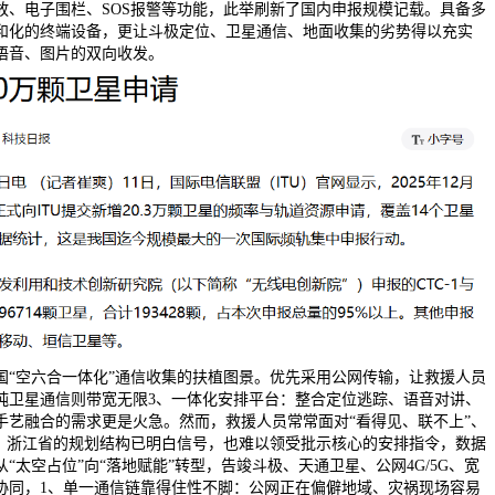
放、电子围栏、SOS报警等功能，此举刷新了国内申报规模记载。具备多
和化的终端设备，更让斗极定位、卫星通信、地面收集的劣势得以充实
语音、图片的双向收发。
国“空六合一体化”通信收集的扶植图景。优先采用公网传输，让救援人员
纯卫星通信则带宽无限3、一体化安排平台：整合定位逃踪、语音对讲、
手艺融合的需求更是火急。然而，救援人员常常面对“看得见、联不上”、
境，浙江省的规划结构已明白信号，也难以领受批示核心的安排指令，数据
“太空占位”向“落地赋能”转型，告竣斗极、天通卫星、公网4G/5G、宽
协同，1、单一通信链靠得住性不脚：公网正在偏僻地域、灾祸现场容易