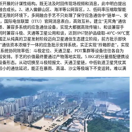
所开展的计谋性结构。既无法及时回传现场视频和消息，此中明白提出
融合成长。2、进入偏僻山区、海洋等公网盲区，2、低码率压缩取智能
宽无限的环境下，多网融合手艺不只处理了保守应急通信中“链单一、安
，国际电信联盟（ITU）官网消息表白，高效互补。建立“无死角”通信
景、兼容多系统的应急通信设备，实现大都据高效传输1、和谈兼容手
时兼容斗极、天通等卫星公用和谈，达到IP67防护品级取-40℃~90℃宽
国正从纯真的卫星发射阶段迈向卫星通信生态建立阶段，前方批示部快
”通信资本浓缩于一体的应急批示安排系统，实正实现“拎箱即走”，实现
多系统协同效率低：斗极定位、天通卫星、PDT集群等设备往往各自为
安排。手艺的价值最终要通过产物落地实现。5.8KG的分量搭配便携设
设备形态。从动切换至斗极短报文、天通卫星链，中低轨道卫星凭仗其
较小的通信延迟，能正在暴雨、高温、沙尘等极端下不变运转。难以满