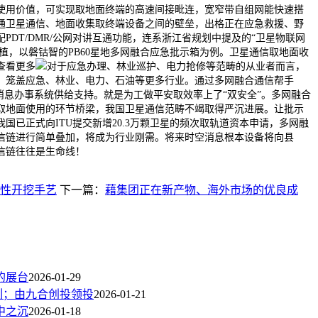
使用价值，可实现取地面终端的高速间接毗连，宽窄带自组网能快速搭
通卫星通信、地面收集取终端设备之间的壁垒，出格正在应急救援、野
PDT/DMR/公网对讲互通功能，连系浙江省规划中提及的“卫星物联网
扶植，以磐钴智的PB60星地多网融合应急批示箱为例。卫星通信取地面收
查看更多
对于应急办理、林业巡护、电力抢修等范畴的从业者而言，
，笼盖应急、林业、电力、石油等更多行业。通过多网融合通信帮手
消息办事系统供给支持。就是为工做平安取效率上了“双安全”。多网融合
取地面使用的环节桥梁，我国卫星通信范畴不竭取得严沉进展。让批示
国已正式向ITU提交新增20.3万颗卫星的频次取轨道资本申请，多网融
信链进行简单叠加，将成为行业刚需。将来时空消息根本设备将向县
信链往往是生命线！
性开挖手艺
下一篇：
藉集团正在新产物、海外市场的优良成
的展台
2026-01-29
系列；由九合创投领投
2026-01-21
中之沉
2026-01-18