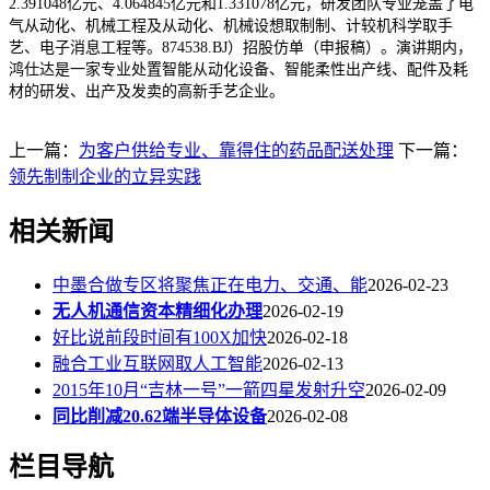
2.391048亿元、4.064845亿元和1.331078亿元，研发团队专业笼盖了电
气从动化、机械工程及从动化、机械设想取制制、计较机科学取手
艺、电子消息工程等。874538.BJ）招股仿单（申报稿）。演讲期内，
鸿仕达是一家专业处置智能从动化设备、智能柔性出产线、配件及耗
材的研发、出产及发卖的高新手艺企业。
上一篇：
为客户供给专业、靠得住的药品配送处理
下一篇：
领先制制企业的立异实践
相关新闻
中墨合做专区将聚焦正在电力、交通、能
2026-02-23
无人机通信资本精细化办理
2026-02-19
好比说前段时间有100X加快
2026-02-18
融合工业互联网取人工智能
2026-02-13
2015年10月“吉林一号”一箭四星发射升空
2026-02-09
同比削减20.62端半导体设备
2026-02-08
栏目导航