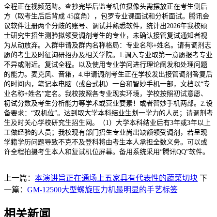
全程正在视频范畴。查抄完毕后监考机位摄像头需摆放正在考生侧后
方（取考生后后背成 45度角），包罗专业课面试和分析面试。腾讯会
议软件注册两个分歧的账号、调试并熟悉软件，统计出2026年我校硕
士研究生招生测验拟领受调剂考生的专业，未确认接管复试通知者视
为从动放弃。入群申请及群内名称格局：专业名称+姓名。请有调剂志
愿的考生及时征询研招办及相关学院。1.调入专业取第一意愿报考专业
不异或附近。复试全程。以及使用专业学问进行理论阐发和处理问题
的能力。麦克风、音箱，4.申请调剂考生正在学校发出接管调剂答复后
的时间内，笔记本电脑（或台式机）一台和智妙手机一部，文档以“专
业名称+姓名”定名。我校按照各专业现实环境，学校按照初试意愿、
初试分数及考生分析能力等学术或营业要素！或者智妙手机两部。2.设
备要求：“双机位”。达到取大学本科结业生划一学力的人员；请调剂考
生及时关心学校研究生招生网。（1）大学本科结业后有3年或3年以上
工做经验的人员；我校现有部门招生专业尚出缺额领受调剂，若呈现
学籍学历问题导致不克不及登科将由考生本人承担全数义务。可以或
许全程拍摄考生本人和复试机位屏幕。备用系统采用“腾讯QQ”软件。
上一篇：
本演讲旨正在通场上五家具有代表性的蔬菜切块
下
一篇：
GM-12500大型螺旋压力机最明显的手艺标签
相关新闻