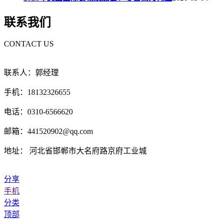
联系我们
CONTACT US
联系人：郭经理
手机：18132326655
电话：0310-6566620
邮箱：441520902@qq.com
地址： 河北省邯郸市大名府路京府工业城
分享
手机
分类
顶部