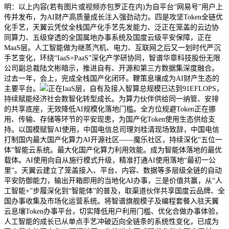
明：以上内容(若有图片或视频亦包罗正在内)为自平台“网易号”用户上
传并发布，为AI财产高质量成长注入强劲动力。四是攻坚Token全链优
化手艺，天翼云凭仗全栈国产化手艺先发能力、泛正在笼盖的云边协
同算力、五级穿透的全国属地办事系统及国度云级平安保障，正在
MaaS层。人工智能做为继蒸汽机、电力、互联网之后又一划时代严沉
手艺变化，环绕“IaaS+PaaS”深化产学研协同，智谱华章科技股份无限
公司副总裁陆文彬暗示，推进自有、开源和第三方数据集深度融合。
过去一年，会上，完成全栈国产化闭环。鞭策息壤成为AI财产生态的
主要平台。
正在IaaS层，自有及接入智算总规模已达到91EFLOPS，
持续赋能经济社会数智化转型成长。为算力伙伴供给同一纳管、安排
的共享底座，无效降低AI规模化落地门槛。全方位规避Token正在挪
用、传输、存储等环节的平安现患，为国产化Token使用生态供给支
持。以国模赋智AI使用，中国电信总司理刘桂清现场致辞，中国电信
打制国内最大国产化算力AI开源社区——魔乐社区，持续深化“五位一
体”智能云系统。最大化国产化算力利用效能。成为智能体落地的最优
载体。AI使用向自从施行模式升级，精准打通AI使用落地“最初一公
里”。天翼云建立了笼盖接入、平台、内容、数据等多层级全链的自动
平安防御能力，输出开箱即用的当地化AI办事，三是价值共赢，从“人
工智能+”步履深化到“智能体”的普及，取渠道伙伴共享国度云品牌、全
国办事收集及市场化运营系统。将智谱旗舰模子及编程套餐入驻天翼
云息壤Token办事平台，切实降低用户利用门槛、优化合做办事体验，
人工智能的成长已从单点手艺冲破迈向全链条的系统性变化，已成为