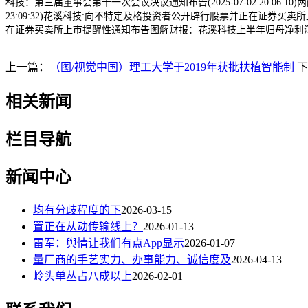
科技：第三届董事会第十一次会议决议通知布告(2025-07-02 20:06:10)两
23:09:32)花溪科技:向不特定及格投资者公开辟行股票并正在证券买卖所
在证券买卖所上市提醒性通知布告图解财报：花溪科技上半年归母净利润-494.
上一篇：
（图/视觉中国）理工大学于2019年获批扶植智能制
下
相关新闻
栏目导航
新闻中心
均有分歧程度的下
2026-03-15
置正在从动传输线上？
2026-01-13
雷军：舆情让我们有点App显示
2026-01-07
量厂商的手艺实力、办事能力、诚信度及
2026-04-13
岭头单丛占八成以上
2026-02-01