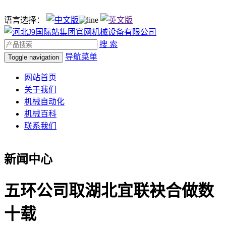
语言选择：
搜 索
导航菜单
Toggle navigation
网站首页
关于我们
机械自动化
机械百科
联系我们
新闻中心
五环公司取湖北宜联袂合做数
十载