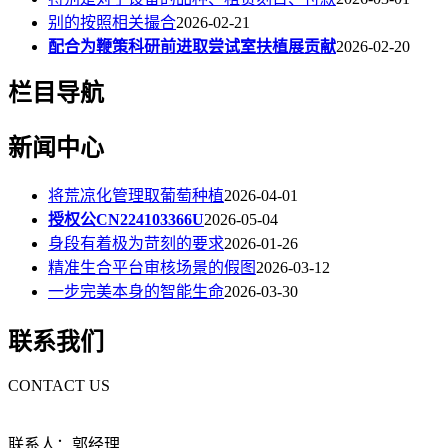
别的按照相关撮合
2026-02-21
配合为鞭策科研前进取尝试室扶植展贡献
2026-02-20
栏目导航
新闻中心
将荒凉化管理取葡萄种植
2026-04-01
授权公CN224103366U
2026-05-04
身段有着极为苛刻的要求
2026-01-26
精准生合平台审核场景的假图
2026-03-12
一步完美本身的智能生命
2026-03-30
联系我们
CONTACT US
联系人：郭经理