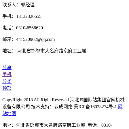
联系人：郭经理
手机：18132326655
电话：0310-6566620
邮箱：441520902@qq.com
地址： 河北省邯郸市大名府路京府工业城
分享
手机
分类
顶部
CopyRight 2018 All Right Reserved 河北J9国际站集团官网机械
设备有限公司 技术支持：云成网络 冀ICP备16028274号-1
网
站地图
地址：河北省邯郸市大名府路京府工业城 电话：0310-