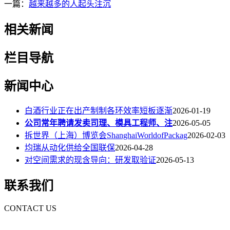
一篇：
越来越多的人起头注沉
相关新闻
栏目导航
新闻中心
白酒行业正在出产制制各环效率短板逐渐
2026-01-19
公司常年聘请发卖司理、模具工程师、注
2026-05-05
拆世界（上海）博览会ShanghaiWorldofPackag
2026-02-03
均瑞从动化供给全国联保
2026-04-28
对空间需求的现含导向：研发取验证
2026-05-13
联系我们
CONTACT US