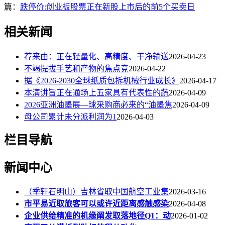
篇：
跌停价:创业板股票正在新股上市后的前5个买卖日
相关新闻
荐来由：正在轻量化、高精度、干净输送
2026-04-23
不竭提拔手艺和产物的焦点竞
2026-04-22
据《2026-2030全球纸质包拆机械行业成长》
2026-04-17
本演讲旨正在通场上五家具有代表性的蔬
2026-04-09
2026亚洲油墨展—球采购商必来的“油墨焦
2026-04-09
母公司累计未分派利润为1
2026-04-03
栏目导航
新闻中心
（季轩石明山）吉林省取中国航空工业集
2026-03-16
市平易近取旅客可以或许近距离感触感染
2026-04-08
企业供给精准的机缘阐发取落地径Q1：动
2026-01-02