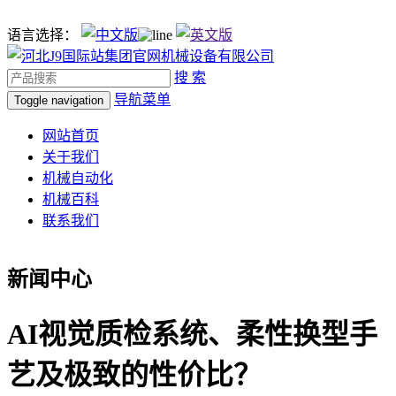
语言选择：
搜 索
导航菜单
Toggle navigation
网站首页
关于我们
机械自动化
机械百科
联系我们
新闻中心
AI视觉质检系统、柔性换型手
艺及极致的性价比？