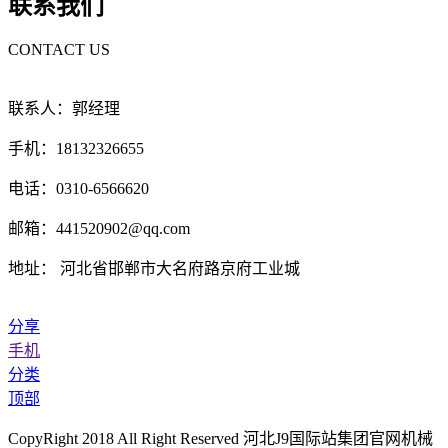
联系我们
CONTACT US
联系人：郭经理
手机：18132326655
电话：0310-6566620
邮箱：441520902@qq.com
地址： 河北省邯郸市大名府路京府工业城
分享
手机
分类
顶部
CopyRight 2018 All Right Reserved 河北J9国际站集团官网机械