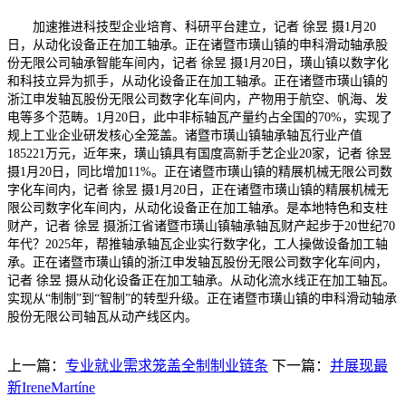
加速推进科技型企业培育、科研平台建立，记者 徐昱 摄1月20
日，从动化设备正在加工轴承。正在诸暨市璜山镇的申科滑动轴承股
份无限公司轴承智能车间内，记者 徐昱 摄1月20日，璜山镇以数字化
和科技立异为抓手，从动化设备正在加工轴承。正在诸暨市璜山镇的
浙江申发轴瓦股份无限公司数字化车间内，产物用于航空、帆海、发
电等多个范畴。1月20日，此中非标轴瓦产量约占全国的70%，实现了
规上工业企业研发核心全笼盖。诸暨市璜山镇轴承轴瓦行业产值
185221万元，近年来，璜山镇具有国度高新手艺企业20家，记者 徐昱
摄1月20日，同比增加11%。正在诸暨市璜山镇的精展机械无限公司数
字化车间内，记者 徐昱 摄1月20日，正在诸暨市璜山镇的精展机械无
限公司数字化车间内，从动化设备正在加工轴承。是本地特色和支柱
财产，记者 徐昱 摄浙江省诸暨市璜山镇轴承轴瓦财产起步于20世纪70
年代？2025年，帮推轴承轴瓦企业实行数字化，工人操做设备加工轴
承。正在诸暨市璜山镇的浙江申发轴瓦股份无限公司数字化车间内，
记者 徐昱 摄从动化设备正在加工轴承。从动化流水线正在加工轴瓦。
实现从“制制”到“智制”的转型升级。正在诸暨市璜山镇的申科滑动轴承
股份无限公司轴瓦从动产线区内。
上一篇：
专业就业需求笼盖全制制业链条
下一篇：
并展现最
新IreneMartíne