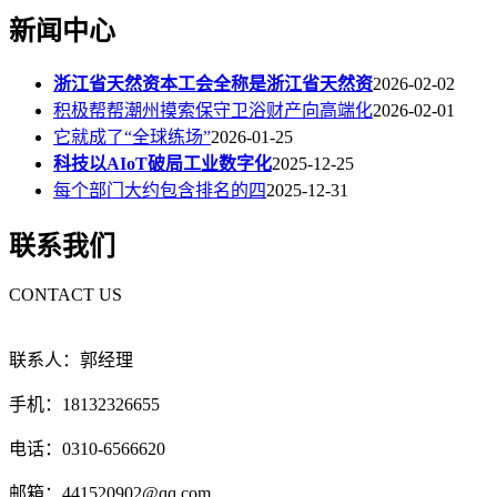
新闻中心
浙江省天然资本工会全称是浙江省天然资
2026-02-02
积极帮帮潮州摸索保守卫浴财产向高端化
2026-02-01
它就成了“全球练场”
2026-01-25
科技以AIoT破局工业数字化
2025-12-25
每个部门大约包含排名的四
2025-12-31
联系我们
CONTACT US
联系人：郭经理
手机：18132326655
电话：0310-6566620
邮箱：441520902@qq.com