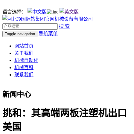
语言选择：
搜 索
导航菜单
Toggle navigation
网站首页
关于我们
机械自动化
机械百科
联系我们
新闻中心
挑和：其高端两板注塑机出口
美国