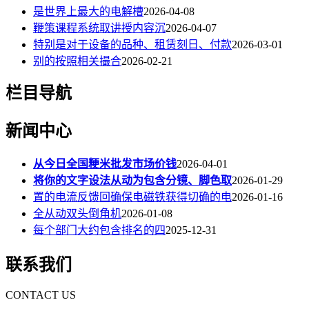
是世界上最大的电解槽
2026-04-08
鞭策课程系统取讲授内容沉
2026-04-07
特别是对于设备的品种、租赁刻日、付款
2026-03-01
别的按照相关撮合
2026-02-21
栏目导航
新闻中心
从今日全国粳米批发市场价钱
2026-04-01
将你的文字设法从动为包含分镜、脚色取
2026-01-29
置的电流反馈回确保电磁铁获得切确的电
2026-01-16
全从动双头倒角机
2026-01-08
每个部门大约包含排名的四
2025-12-31
联系我们
CONTACT US