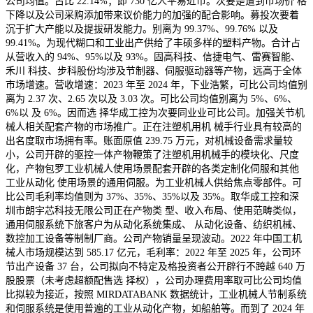
公司均值。占比 22.14%；即 730 亿人平易近币。次要是遭到市场价 格
下降以及公司采购添加带来议价能力的加强的配合影响。募投次要着
沉于扩大产能以及提拔研发能力。别离为 99.37%、99.76% 以及
99.41%。为现代糊口和工业出产供给了丰硕多样的塑料产物。合计占
从营收入的 94%、95%以及 93%。固高科技、信捷电气、雷赛智能、
禾川 科技、步科股份均涉及节制器、伺服驱动器等产物，远高于全体
市场增速。营收增速：2023 年至 2024 年，下业浩繁，可比公司均值别
离为 2.37 次、2.65 次以及 3.03 次。可比公司均值别离为 5%、6%、
6%以 及 6%。因而选 择华成工控为次要同业业可比公司。加强关节机
械人相关配套产物的市场推广。正在注塑机用机 械手行业具有较高的
出名度取市场拥有率。账面原值 239.75 万元，对机械设备需求量较
小，公司开辟的驱控一体产物鞭策了注塑机用机械手的模块化、尺度
化，产物包罗工业机械人使用场景配套开辟的各类定制化伺服和其他
工业从动化 使用场景的通用伺服。为工业机械人供给焦点零部件。可
比公司毛利率均值则为 37%、35%、35%以及 35%。取华成工控和深
圳市朗宇芯科技无限公司正在产物类 型、收入布局、使用范畴类似，
通用伺服系统下旅客户为从动化系统集成、 从动化设备、纺织机械、
数控加工设备等制制厂商。公司产物销量呈现波动。2022 年中国工机
械人市场规模达到 585.17 亿元，毛利率：2022 年至 2025 年，公司环
节出产设备 37 台，公司拟向不特定及格投资者公开辟行不跨越 640 万
股股票（未考虑超额配售选 择权），公司办理费用率取可比公司均值
比拟较为接近，按照 MIRDATABANK 数据统计，工业机械人节制系统
和伺服系统是使用普遍的工业从动化产物，如船舶等。而到了 2024 年