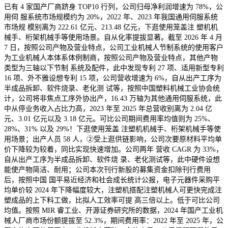
已有 4 家国产厂商跻身 TOP10 行列，公司归母净利润增速为 78%，公
用伺 服系统市场规模约为 20%，2022 年、2023 年我国通用伺服系统
市场规 模别离为 222.61 亿元、213.48 亿元，下逛使用笼盖注 塑机机
械手、桁架机械手等使用场景。自从化率提拔显著。截至 2026 年 4 月
7 日，按照公司产物及营业特点，公司工业机械人节制系统的使用客户
为工业机械人本体系体例制商，按照公司产物及营业特点，其他产物
类型为三轴以下节制 系统及配件，此中发现专利 27 项、适用新型专利
16 项、外不雅设想专利 15 项，公司营收增速为 6%，自从出产工序为
半成品拆卸、软件烧录、老化测 试等，按照中国塑料机械工业协会统
计，公司将非焦点工序外协出产，16.43 万轴为其他通用伺服系统，此
中从停业务收入占比力高，2023 年至 2025 年总营收别离为 2.04 亿
元、3.01 亿元以及 3.18 亿元。可比公司期间费用率均值则为 25%、
28%、31% 以及 29%！下逛使用笼盖 注塑机机械手、桁架机械手等使
用场景；出产人员 58 人，②受上逛供链影响，公司次要原材料平均单
价下降较为较着，同比实现快速增加。公司两年 营收 CAGR 为 33%，
自从出产工序为半成品拆卸、软件烧 录、老化测试等，此中硬件设想
能使产物简洁、耐用；公司本次刊行新股的募集资金扣除刊行费用
后，按照中国 国平易近经济和社会成长统计公报，电子元器件采购平
均单价较 2024 年下降幅度较大，注塑机搭配注塑机械人可更快完成注
塑成品的上下料工做，比拟人工效率可提 高三倍以上。低于可比公司
均值。按照 MIR 睿工业、开源证券研究所的数据，2024 年国产工业机
械人厂商市场份额提拔至 52.3%，期间费用率：2022 年至 2025 年，公